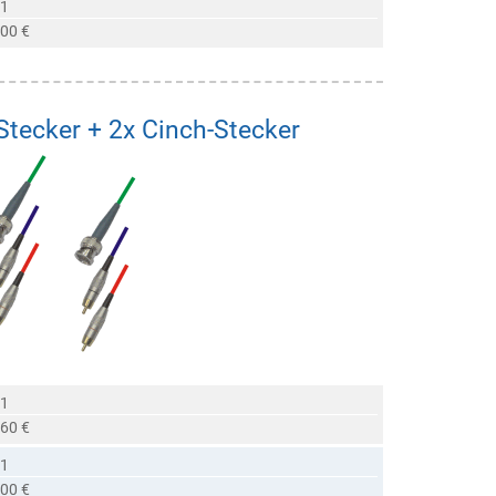
 1
,00 €
Stecker + 2x Cinch-Stecker
 1
,60 €
 1
,00 €