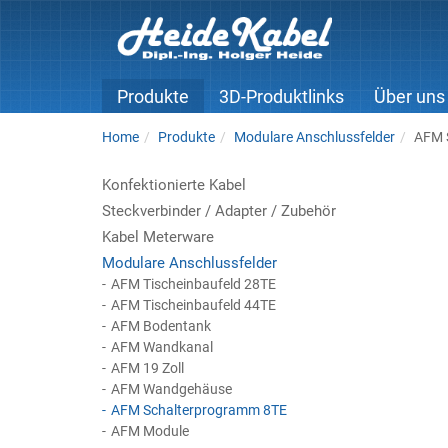
Produkte
3D-Produktlinks
Über uns
Home
Produkte
Modulare Anschlussfelder
AFM 
Konfektionierte Kabel
Steckverbinder / Adapter / Zubehör
Kabel Meterware
Modulare Anschlussfelder
AFM Tischeinbaufeld 28TE
AFM Tischeinbaufeld 44TE
AFM Bodentank
AFM Wandkanal
AFM 19 Zoll
AFM Wandgehäuse
AFM Schalterprogramm 8TE
AFM Module