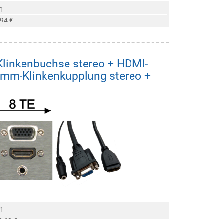
 1
,94 €
linkenbuchse stereo + HDMI-
5mm-Klinkenkupplung stereo +
 1