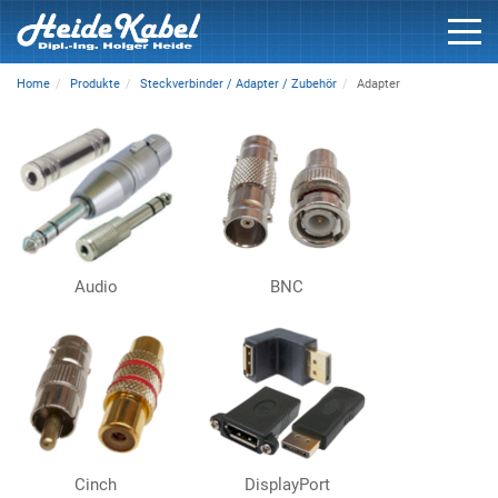
Home
Produkte
Steckverbinder / Adapter / Zubehör
Adapter
Audio
BNC
Cinch
DisplayPort