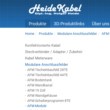
Produkte
3D-Produktlinks
Über uns
Home
Produkte
Modulare Anschlussfelder
AFM 
Konfektionierte Kabel
Steckverbinder / Adapter / Zubehör
Kabel Meterware
Modulare Anschlussfelder
AFM Tischeinbaufeld 28TE
AFM Tischeinbaufeld 44TE
AFM Bodentank
AFM Wandkanal
AFM 19 Zoll
AFM Wandgehäuse
AFM Schalterprogramm 8TE
AFM Module