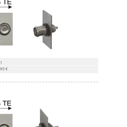
 1
,95 €