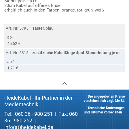
Modulgröße: 4TE
30cm Kabel auf offenes Ende
erhältlich auch in den Farben: orange, rot, grün, weiß
Art. Nr. 5795
Taster, blau
ab 1
45,62 €
Art. Nr. 5315
zusätzliche Kabellänge 4pol-Steuerleitung je m
ab 1
1,21 €
Die angegebenen Preise
HeideKabel - Ihr Partner in der
verstehen sich zzgl. MwSt.
Medientechnik
Technische Änderungen
und Irrtümer vorbehalten
Tel. 060 36 - 980 251 | Fax: 060
36 - 980 252 |
info(at)heidekabel.de