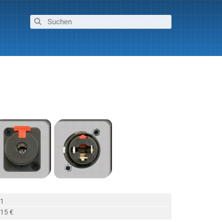
 1
,15 €