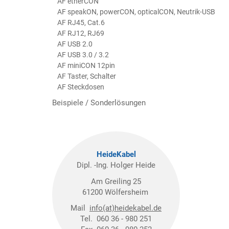
AF etherCON
AF speakON, powerCON, opticalCON, Neutrik-USB
AF RJ45, Cat.6
AF RJ12, RJ69
AF USB 2.0
AF USB 3.0 / 3.2
AF miniCON 12pin
AF Taster, Schalter
AF Steckdosen
Beispiele / Sonderlösungen
HeideKabel
Dipl. -Ing. Holger Heide
Am Greiling 25
61200 Wölfersheim
Mail
info(at)heidekabel.de
Tel. 060 36 - 980 251