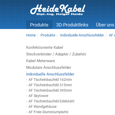
Produkte
3D-Produktlinks
Über uns
Home
Produkte
Individuelle Anschlussfelder
AF 
Konfektionierte Kabel
Steckverbinder / Adapter / Zubehör
Kabel Meterware
Modulare Anschlussfelder
Individuelle Anschlussfelder
AF Tischeinbaufeld 162mm
AF Tischeinbaufeld 315mm
AF Tischeinbaufeld 395mm
AF Skytower
AF Tischeinbaufeld Edelstahl
AF Wandgehäuse
AF Freie Aluminiumplatte