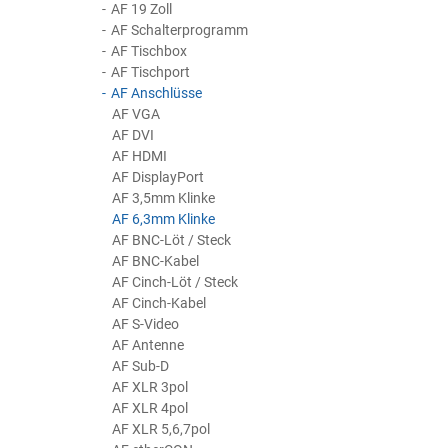
AF 19 Zoll
AF Schalterprogramm
AF Tischbox
AF Tischport
AF Anschlüsse
AF VGA
AF DVI
AF HDMI
AF DisplayPort
AF 3,5mm Klinke
AF 6,3mm Klinke
AF BNC-Löt / Steck
AF BNC-Kabel
AF Cinch-Löt / Steck
AF Cinch-Kabel
AF S-Video
AF Antenne
AF Sub-D
AF XLR 3pol
AF XLR 4pol
AF XLR 5,6,7pol