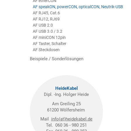
AF etherCON
AF speakON, powerCON, opticalCON, Neutrik-USB
AF RJ45, Cat.6
AF RJ12, RJ69
AF USB 2.0
AF USB 3.0 / 3.2
AF miniCON 12pin
AF Taster, Schalter
AF Steckdosen
Beispiele / Sonderlösungen
HeideKabel
Dipl. -Ing. Holger Heide
Am Greiling 25
61200 Wölfersheim
Mail
info(at)heidekabel.de
Tel. 060 36 - 980 251