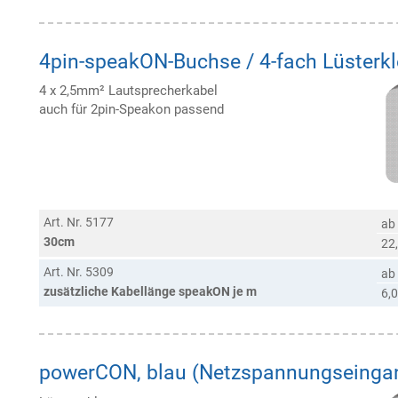
4pin-speakON-Buchse / 4-fach Lüster
4 x 2,5mm² Lautsprecherkabel
auch für 2pin-Speakon passend
Art. Nr. 5177
ab
30cm
22
Art. Nr. 5309
ab
zusätzliche Kabellänge speakON je m
6,0
powerCON, blau (Netzspannungseinga