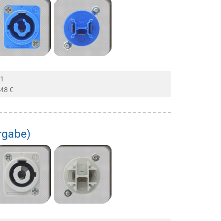
 1
,48 €
rgabe)