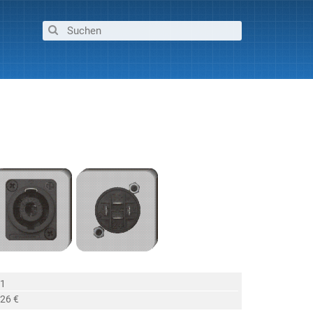
 1
,26 €