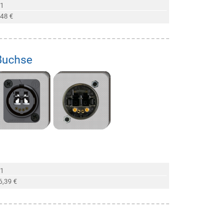
 1
,48 €
-Buchse
 1
6,39 €