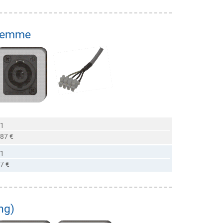
klemme
 1
,87 €
 1
7 €
ng)