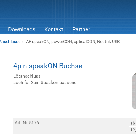
Downloads
Kontakt
Partner
Anschlüsse
AF speakON, powerCON, opticalCON, Neutrik-USB
4pin-speakON-Buchse
Lötanschluss
auch für 2pin-Speakon passend
Art. Nr. 5176
ab
12