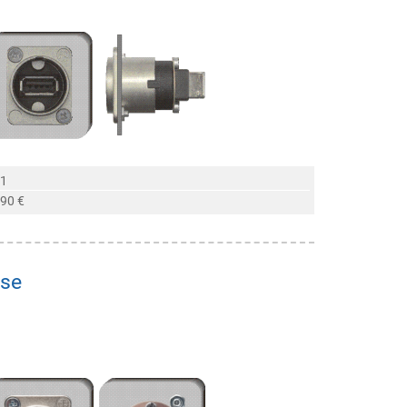
 1
,90 €
hse