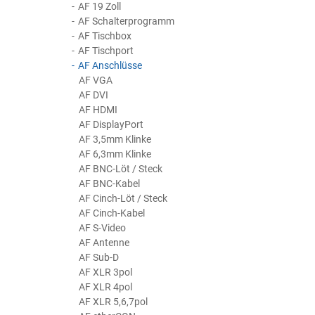
AF 19 Zoll
AF Schalterprogramm
AF Tischbox
AF Tischport
AF Anschlüsse
AF VGA
AF DVI
AF HDMI
AF DisplayPort
AF 3,5mm Klinke
AF 6,3mm Klinke
AF BNC-Löt / Steck
AF BNC-Kabel
AF Cinch-Löt / Steck
AF Cinch-Kabel
AF S-Video
AF Antenne
AF Sub-D
AF XLR 3pol
AF XLR 4pol
AF XLR 5,6,7pol