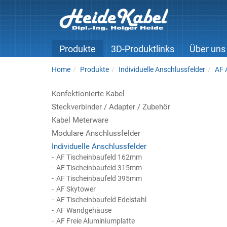
Produkte
3D-Produktlinks
Über uns
Home
Produkte
Individuelle Anschlussfelder
AF 
Konfektionierte Kabel
Steckverbinder / Adapter / Zubehör
Kabel Meterware
Modulare Anschlussfelder
Individuelle Anschlussfelder
AF Tischeinbaufeld 162mm
AF Tischeinbaufeld 315mm
AF Tischeinbaufeld 395mm
AF Skytower
AF Tischeinbaufeld Edelstahl
AF Wandgehäuse
AF Freie Aluminiumplatte