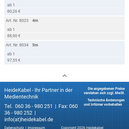
ab 1
80,26 €
Art. Nr. 8023
4m
ab 1
88,90 €
Art. Nr. 8034
5m
ab 1
97,55 €
Die angegebenen Preise
HeideKabel - Ihr Partner in der
verstehen sich zzgl. MwSt.
Medientechnik
Technische Änderungen
und Irrtümer vorbehalten
Tel. 060 36 - 980 251 | Fax: 060
36 - 980 252 |
info(at)heidekabel.de
Datenschutz
Impressum
Copyright 2026 Heidekabel