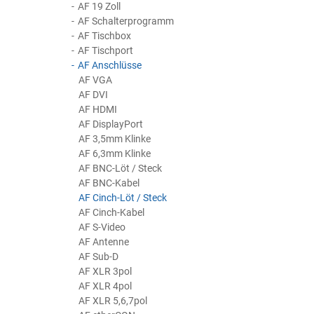
AF 19 Zoll
AF Schalterprogramm
AF Tischbox
AF Tischport
AF Anschlüsse
AF VGA
AF DVI
AF HDMI
AF DisplayPort
AF 3,5mm Klinke
AF 6,3mm Klinke
AF BNC-Löt / Steck
AF BNC-Kabel
AF Cinch-Löt / Steck
AF Cinch-Kabel
AF S-Video
AF Antenne
AF Sub-D
AF XLR 3pol
AF XLR 4pol
AF XLR 5,6,7pol