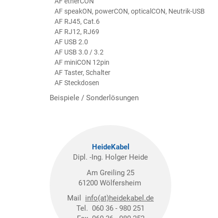
AF etherCON
AF speakON, powerCON, opticalCON, Neutrik-USB
AF RJ45, Cat.6
AF RJ12, RJ69
AF USB 2.0
AF USB 3.0 / 3.2
AF miniCON 12pin
AF Taster, Schalter
AF Steckdosen
Beispiele / Sonderlösungen
HeideKabel
Dipl. -Ing. Holger Heide
Am Greiling 25
61200 Wölfersheim
Mail
info(at)heidekabel.de
Tel. 060 36 - 980 251