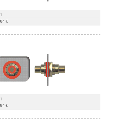
 1
,84 €
 1
,84 €