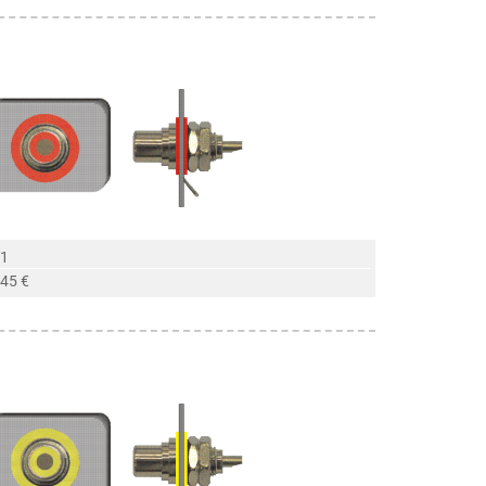
 1
,45 €