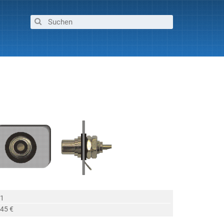
 1
,45 €