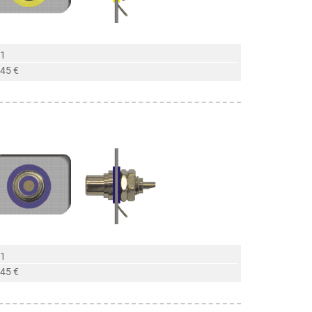
 1
,45 €
 1
,45 €