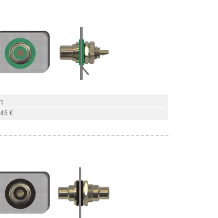
 1
,45 €