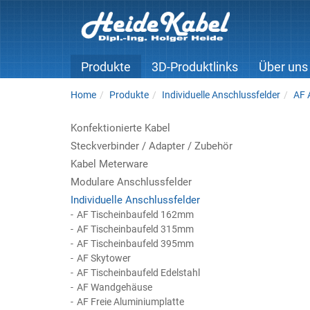
Produkte
3D-Produktlinks
Über uns
Home
Produkte
Individuelle Anschlussfelder
AF 
Konfektionierte Kabel
Steckverbinder / Adapter / Zubehör
Kabel Meterware
Modulare Anschlussfelder
Individuelle Anschlussfelder
AF Tischeinbaufeld 162mm
AF Tischeinbaufeld 315mm
AF Tischeinbaufeld 395mm
AF Skytower
AF Tischeinbaufeld Edelstahl
AF Wandgehäuse
AF Freie Aluminiumplatte